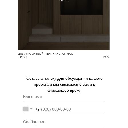
ДВУХУРОВНЕВЫЙ ПЕНТХАУС ЖК MOD
115 М2
2026
Оставьте заявку для обсуждения вашего
проекта и мы свяжемся с вами в
ближайшее время
+7