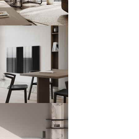
ЖК Sky House
109 м2
ЖК MYPRIORITY Basmanny
74 м2