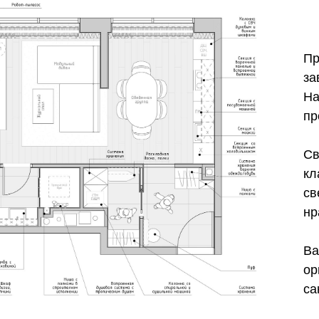
завершена рабо
На этот раз, м
проживания в г
Светлый, стил
классики. Молд
светлые оттенки
нравилось клие
Важно было гра
организовать п
санузел и про