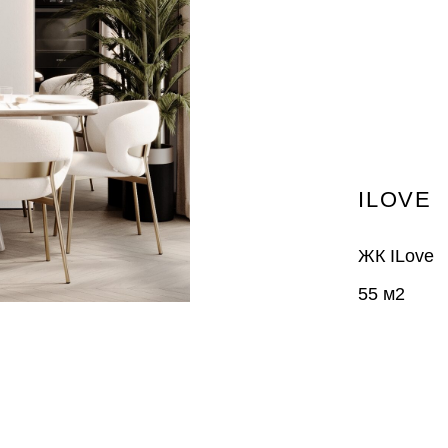
ILOVE
ЖК ILove
55 м2
Проект для наш